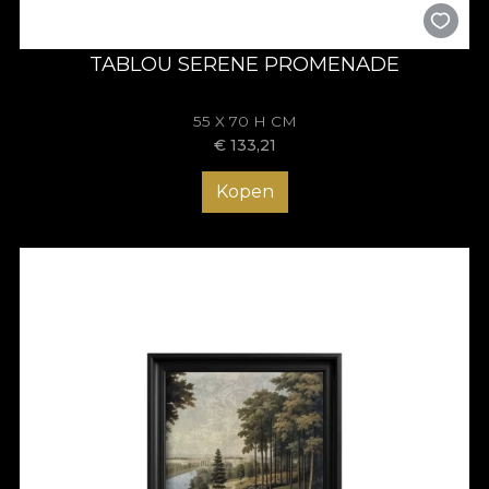
TABLOU SERENE PROMENADE
55 X 70 H CM
€
133,21
Kopen