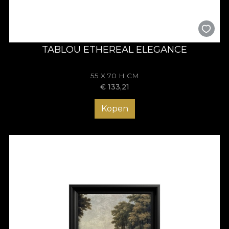
TABLOU ETHEREAL ELEGANCE
55 X 70 H CM
€
133,21
Kopen