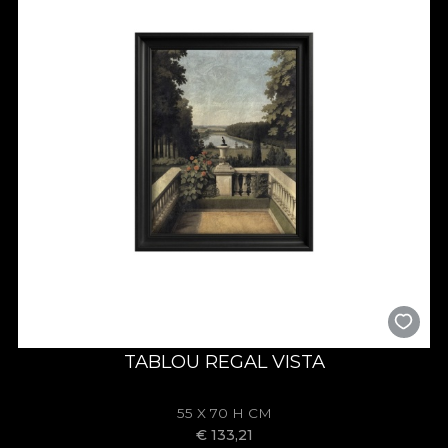
TABLOU REGAL VISTA
55 X 70 H CM
€
133,21