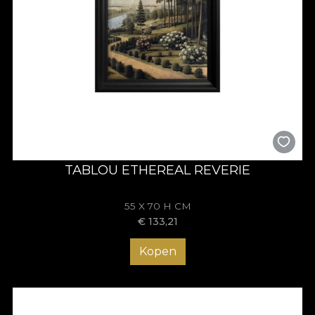
TABLOU ETHEREAL REVERIE
55 X 70 H CM
€
133,21
Kopen