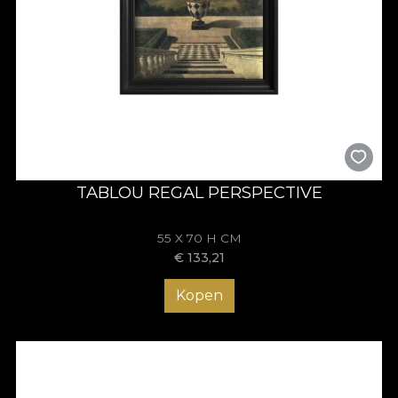
TABLOU REGAL PERSPECTIVE
55 X 70 H CM
€
133,21
Kopen