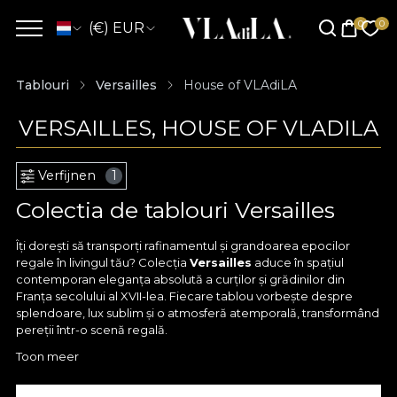
(€) EUR
Tablouri
Versailles
House of VLAdiLA
VERSAILLES, HOUSE OF VLADILA
Verfijnen
1
Colectia de tablouri Versailles
Îți dorești să transporți rafinamentul și grandoarea epocilor
regale în livingul tău? Colecția
Versailles
aduce în spațiul
contemporan eleganța absolută a curților și grădinilor din
Franța secolului al XVII-lea. Fiecare tablou vorbește despre
splendoare, lux sublim și o atmosferă atemporală, transformând
pereții într-o scenă regală.
Toon meer
Colecția
Versailles
este dedicată celor care apreciază
detaliul, armonia vizuală și forța estetică a unei epoci.
Compozițiile sunt inspirate de ornamente baroce, aranjamente