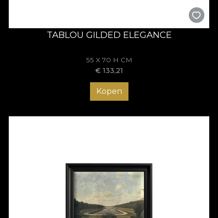
TABLOU GILDED ELEGANCE
55 X 70 H CM
€
133,21
Kopen