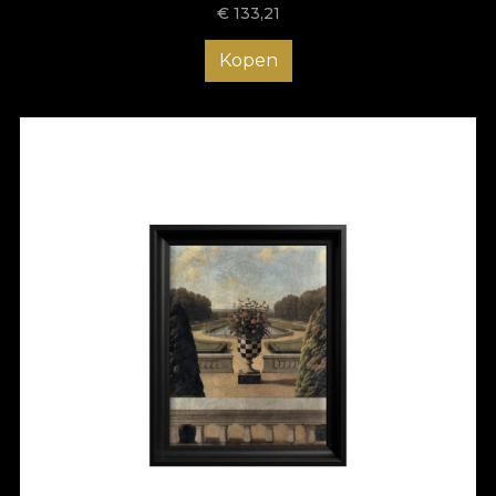
€
133,21
Kopen