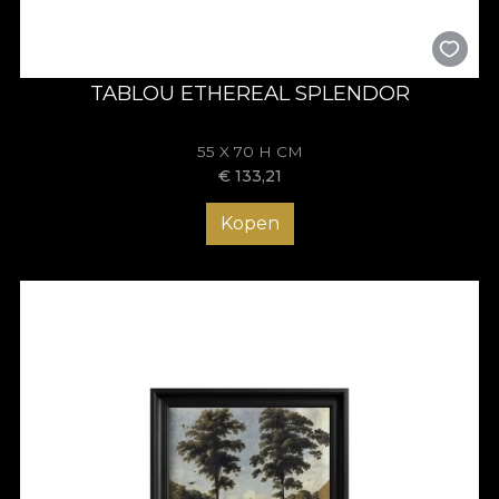
TABLOU ETHEREAL SPLENDOR
55 X 70 H CM
€
133,21
Kopen