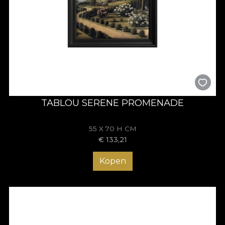
TABLOU SERENE PROMENADE
55 X 70 H CM
€
133,21
Kopen