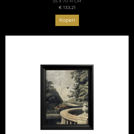
55 X 70 H CM
€
133,21
Kopen