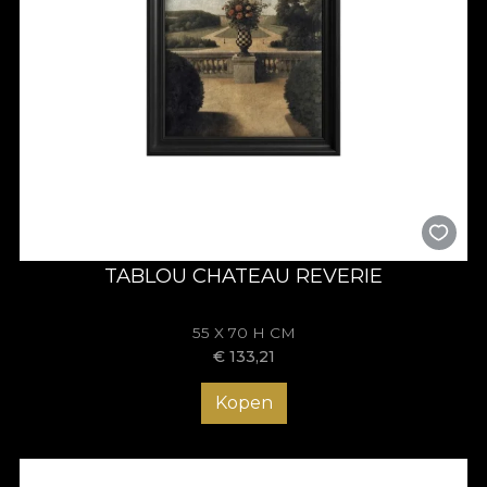
TABLOU CHATEAU REVERIE
55 X 70 H CM
€
133,21
Kopen