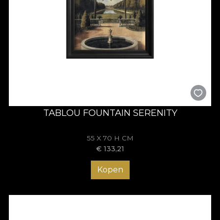
TABLOU FOUNTAIN SERENITY
55 X 70 H CM
€
133,21
Kopen