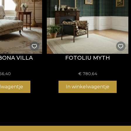
BONA VILLA
FOTOLIU MYTH
66,40
€
780,64
elwagentje
In winkelwagentje