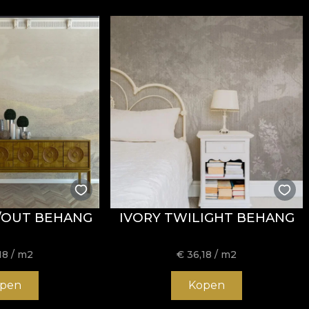
/OUT BEHANG
IVORY TWILIGHT BEHANG
18
/ m2
€
36,18
/ m2
pen
Kopen