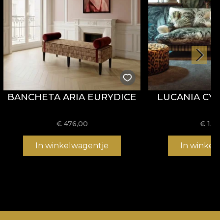
BANCHETA ARIA EURYDICE
LUCANIA CY
€
476,00
€
1.6
In winkelwagentje
In winkel