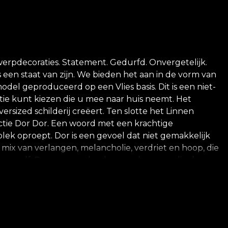
rpdecoraties. Statement. Gedurfd. Onvergetelijk.
s een staat van zijn. We bieden het aan in de vorm van
l geproduceerd op een Vlies basis. Dit is een niet-
tie kunt kiezen die u mee naar huis neemt. Het
rsized schilderij creëert. Ten slotte het Linnen
ctie Dor Dor. Een woord met een krachtige
lek oproept. Dor is een gevoel dat niet gemakkelijk
x van verlangen, melancholie, verdriet en hoop, die
 onszelf. Dor naar ons land – voor degenen die door
iteit – voor degenen die naar hun roots willen
 elk behang vangt een waarheid uit het verleden,
n van trotse knapen gevangen in dansen met mooie
dingen zijn vastgelegd? De geur van een strenge
n die de verse grassprieten raken, beurtelings