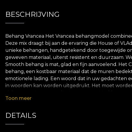
BESCHRIJVING
Behang Vrancea Het Vrancea behangmodel combineert
Deze mix draagt bij aan de ervaring die House of VLAdi
unieke behangen, handgetekend door toegewijde ontwe
geweven materiaal, uiterst resistent en duurzaam. We
Smooth behang is mat, glad en fijn aanvoelend. Het Ca
behang, een kostbaar materiaal dat de muren bedekt 
emotionele lading. Een woord dat in uw gedachten een
in woorden kan worden uitgedrukt. Het moet worden 
zich constant aan onze harten weet vast te klampen. D
Toon meer
andere grenzen worden beschermd. Dor naar traditie –
terugkeren. Dor naar alles wat "thuis" betekent – vo
heden en toekomst. Een innerlijke reis die reflecte
DETAILS
meisjes worden in de ziel geboren? Welke herinnering
winter, schuilend voor de kachel, met zangers op de 