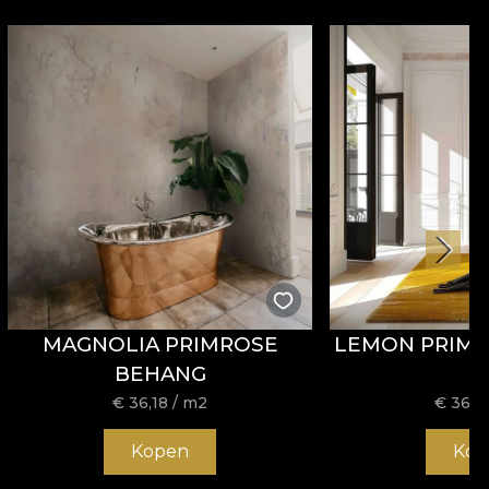
MAGNOLIA PRIMROSE
LEMON PRIM
BEHANG
€
36,18
/ m2
€
36,1
Kopen
Kop