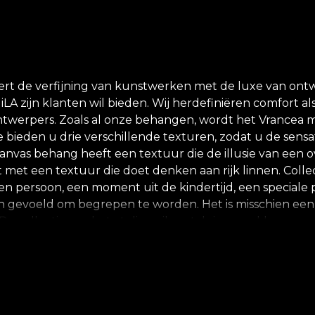
 de verfijning van kunstwerken met de luxe van ontwe
LA zijn klanten wil bieden. Wij herdefiniëren comfort al
rpers. Zoals al onze behangen, wordt het Vrancea mode
 bieden u drie verschillende texturen, zodat u de sensa
nvas behang heeft een textuur die de illusie van een ove
met een textuur die doet denken aan rijk linnen. Colle
 persoon, een moment uit de kindertijd, een speciale p
gevoeld om begrepen te worden. Het is misschien een mi
e collectie van het atelier wil nostalgie opwekken naar
 voor degenen die het zijn vergeten. Dor naar authentic
or degenen die zich willen herinneren. Het ontwerp van
ert op identiteit. Wat maakt u Roemeens? Welke verhale
en komen op als u naar de verhalen kijkt die in afbeel
achtergrond. Misschien een dag door het veld, met voete