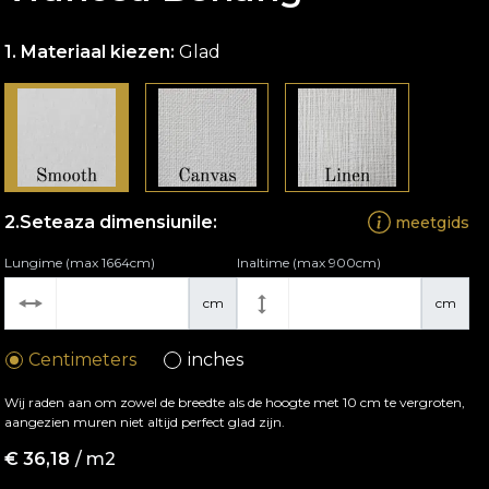
Materiaal kiezen:
Glad
Seteaza dimensiunile:
meetgids
Lungime (max 1664cm)
Inaltime (max 900cm)
cm
cm
Centimeters
inches
Wij raden aan om zowel de breedte als de hoogte met 10 cm te vergroten,
aangezien muren niet altijd perfect glad zijn.
€
36,18
/ m2