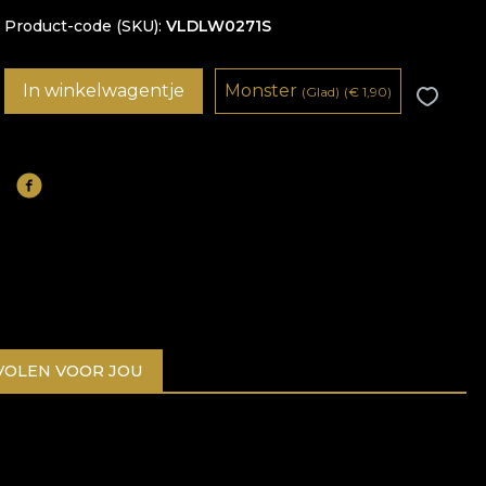
Product-code (SKU)
VLDLW0271S
In winkelwagentje
Monster
(Glad)
(
€
1,90)
OLEN VOOR JOU