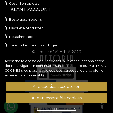
Geschillen oplossen
KLANT ACCOUNT
Bestelgeschiedenis
Favoriete producten
Betaalmethoden
Transport en retourzendingen
© House of VLAdiLA 2026
Acest site foloseste cookies pentru a va oferi functionalitatea
dorita. Navigand in continuare, sunteti de acord cu
POLITICA DE
COOKIES
si cu plasarea de cookies, cu scopul de a va oferi o
experienta imbunatatita.
Alle cookies accepteren
Alleen essentiële cookies
COOKIE-VOORKEUREN