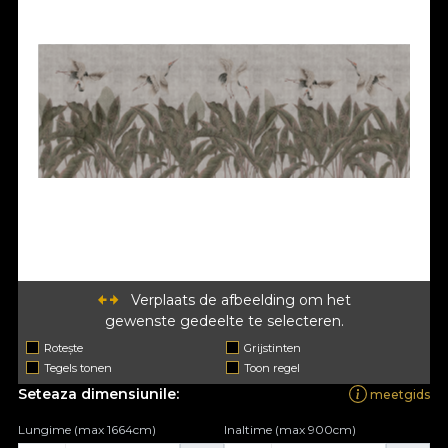
Verplaats de afbeelding om het
gewenste gedeelte te selecteren.
Rotește
Grijstinten
Tegels tonen
Toon regel
Seteaza dimensiunile:
meetgids
Lungime (max 1664cm)
Inaltime (max 900cm)