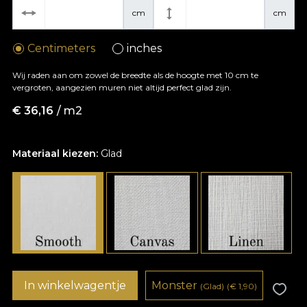
cm
cm
Centimeters
inches
Wij raden aan om zowel de breedte als de hoogte met 10 cm te
vergroten, aangezien muren niet altijd perfect glad zijn.
€
36,16
/ m2
Materiaal kiezen:
Glad
In winkelwagentje
Monster
(Glad)
(
€
1,90)