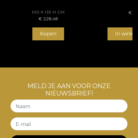
en picturale vlekken die schijnbaar op doek zijn
geplaatst.
100 X 135 H CM
€
34
€
228,48
Kopen
In winke
MELD JE AAN VOOR ONZE
NIEUWSBRIEF!
Naam
E-mail