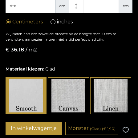
cm
cm
Centimeters
inches
Wij raden aan om zowel de breedte als de hoogte met 10 cm te
vergroten, aangezien muren niet altijd perfect glad zijn.
€
36,18
/ m2
Materiaal kiezen:
Glad
In winkelwagentje
Monster
(Glad)
(
€
1,90)