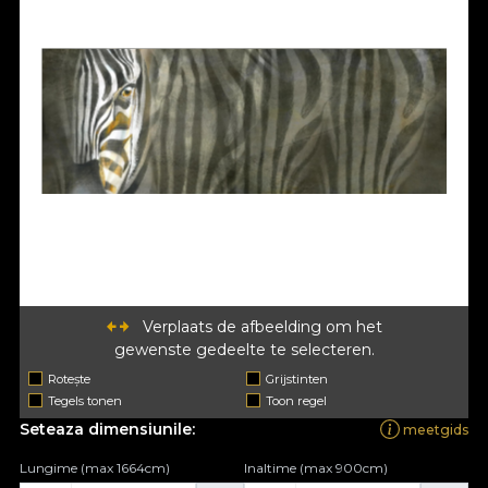
Verplaats de afbeelding om het
gewenste gedeelte te selecteren.
Rotește
Grijstinten
Tegels tonen
Toon regel
Seteaza dimensiunile:
meetgids
Lungime (max 1664cm)
Inaltime (max 900cm)