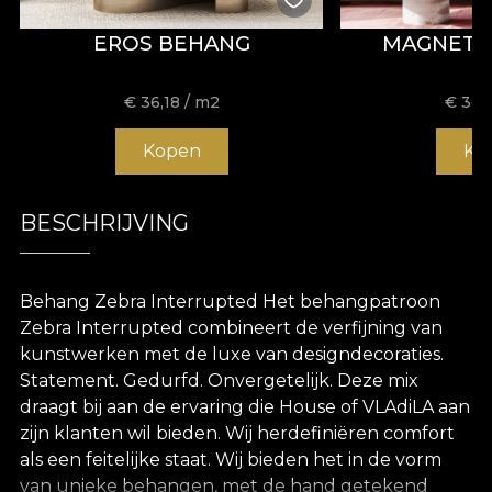
EROS BEHANG
MAGNETA
€
36,18
/ m2
€
36,
Kopen
Ko
BESCHRIJVING
Behang Zebra Interrupted Het behangpatroon
Zebra Interrupted combineert de verfijning van
kunstwerken met de luxe van designdecoraties.
Statement. Gedurfd. Onvergetelijk. Deze mix
draagt bij aan de ervaring die House of VLAdiLA aan
zijn klanten wil bieden. Wij herdefiniëren comfort
als een feitelijke staat. Wij bieden het in de vorm
van unieke behangen, met de hand getekend