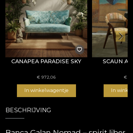
CANAPEA PARADISE SKY
SCAUN AT
€
972,06
€
43
In winkelwagentje
In winke
BESCHRIJVING
Banca Galan Nomad – spirit liber