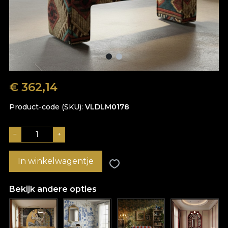
€
362,14
Product-code (SKU)
VLDLM0178
−
+
In winkelwagentje
Bekijk andere opties