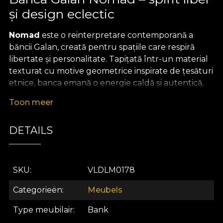
și design eclectic
Nomad
este o reinterpretare contemporană a
băncii Galan, creată pentru spațiile care respiră
libertate și personalitate. Tapițată într-un material
texturat cu motive geometrice inspirate de țesături
etnice, banca emană o energie caldă și autentică,
ideală pentru interioare cu accente industriale sau
Toon meer
boho-chic.
Forma sa minimalistă, definită de liniile fluide și baza
DETAILS
decupată, oferă o siluetă modernă și sculpturală.
Nomad
devine astfel un obiect versatil – o piesă
statement într-un living urban, un accent vibrant
SKU
VLDLM0178
într-un spațiu de studio sau un element de confort
într-o zonă de lounge contemporană.
Categorieën
Meubels
Prin contrastul dintre structura geometrică și
Type meubilair
Bank
texturile bogate, banca transmite echilibrul perfect