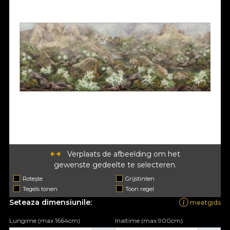
Verplaats de afbeelding om het
gewenste gedeelte te selecteren.
Rotește
Grijstinten
Tegels tonen
Toon regel
Seteaza dimensiunile:
meetgids
Lungime (max 1664cm)
Inaltime (max 900cm)