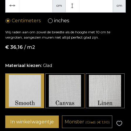
cm
cm
Centimeters
inches
Wij raden aan om zowel de breedte als de hoogte met 10 cm te
vergroten, aangezien muren niet altijd perfect glad zijn.
€
36,16
/ m2
Materiaal kiezen:
Glad
In winkelwagentje
Monster
(Glad)
(
€
1,90)