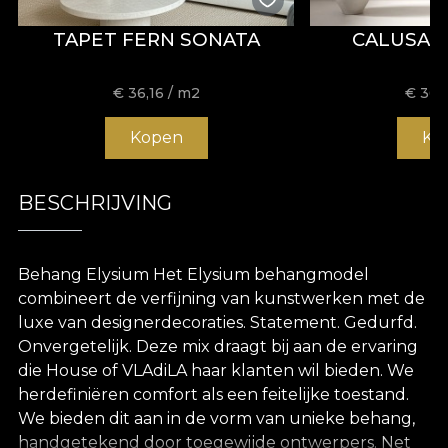
TAPET FERN SONATA
CALUSAR
€
36,16
/ m2
€
36,
Kopen
Ko
BESCHRIJVING
Behang Elysium Het Elysium behangmodel
combineert de verfijning van kunstwerken met de
luxe van designerdecoraties. Statement. Gedurfd.
Onvergetelijk. Deze mix draagt bij aan de ervaring
die House of VLAdiLA haar klanten wil bieden. We
herdefiniëren comfort als een feitelijke toestand.
We bieden dit aan in de vorm van unieke behang,
handgetekend door toegewijde ontwerpers. Net