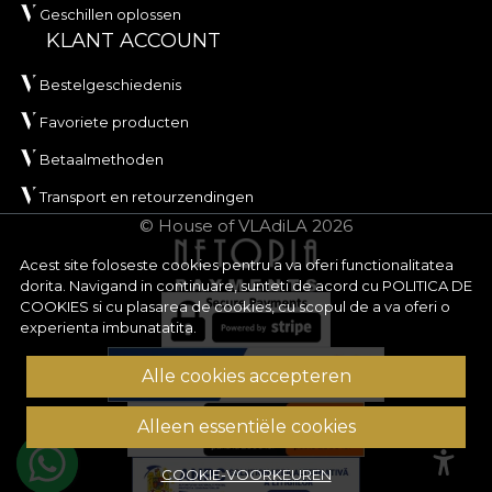
Geschillen oplossen
KLANT ACCOUNT
Bestelgeschiedenis
Favoriete producten
Betaalmethoden
Transport en retourzendingen
© House of VLAdiLA 2026
Acest site foloseste cookies pentru a va oferi functionalitatea
dorita. Navigand in continuare, sunteti de acord cu
POLITICA DE
COOKIES
si cu plasarea de cookies, cu scopul de a va oferi o
experienta imbunatatita.
Alle cookies accepteren
Alleen essentiële cookies
COOKIE-VOORKEUREN