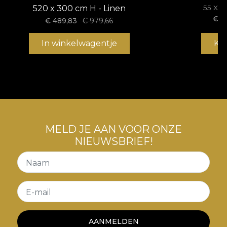
520 x 300 cm H - Linen
55 X 
€
1
€
489,83
€
979,66
In winkelwagentje
Ko
MELD JE AAN VOOR ONZE
NIEUWSBRIEF!
Naam
E-mail
AANMELDEN