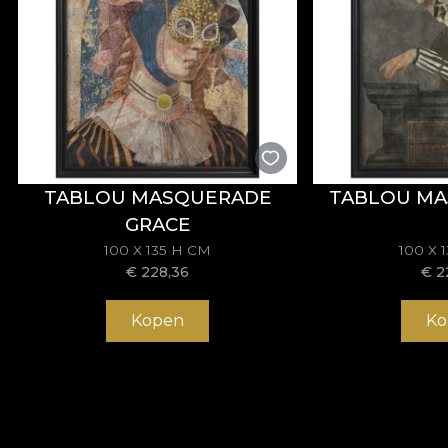
TABLOU MASQUERADE
TABLOU MA
GRACE
100 X 135 H CM
100 X 
€
228,36
€
2
Kopen
Ko