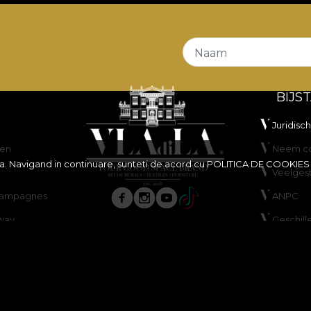
Naam
BIJS
Juridisc
en
Neem co
ita. Navigand in continuare, sunteti de acord cu
POLITICA DE COOKIES
Veelges
scampagnes
ANPC
way
Geschill