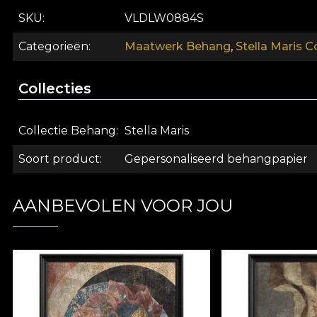
geluid dat ons allen zo vertrouwd is. *Uit liefde en 
SKU
VLDLW0884S
afbreekbare materialen. **House of VLAdiLA raadt aan
en efficiënt herdecoratieproces dat aan de hoogste k
Categorieën
Maatwerk Behang
,
Stella Maris C
Collecties
Collectie Behang
Stella Maris
Soort product
Gepersonaliseerd behangpapier
AANBEVOLEN VOOR JOU