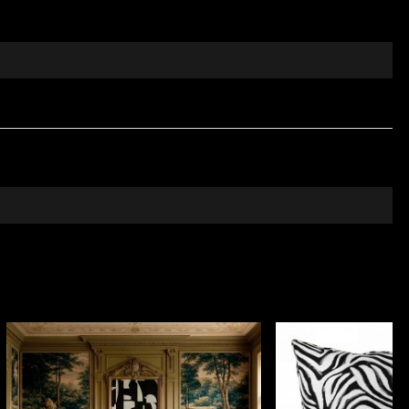
akt van natuurlijke, ecologische en biologisch
Op deze manier kunt u genieten van een snel, veilig