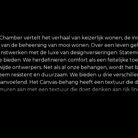
r vertelt het verhaal van keizerlijk wonen, de innerl
 van de beheersing van mooi wonen. Over een leven gele
unstwerken met de luxe van designversieringen. Statemen
e bieden. We herdefiniëren comfort als een feitelijke t
ijde ontwerpers. Net als al onze behangen, wordt h
xtreem resistent en duurzaam. We bieden u drie verschill
anvoelend. Het Canvas-behang heeft een textuur die de il
uren aan met een textuur die doet denken aan rijk linnen
akel. Daarom hebben we ervoor gekozen om elk model om
 wereld in stuwt. Een spektakel dat verfrist en verrast
enaars van House of VLAdiLA hebben werkelijk poëtische 
e Illuminated Alphabet," voor het eerst gebruikt in Os
pad naar "hemelse initiatie." We hebben dit afgebeeld 
 mystieke ascentie zal worden vergezeld door het inge