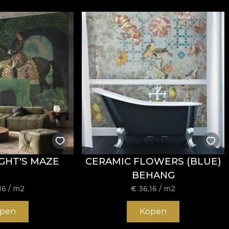
GHT'S MAZE
CERAMIC FLOWERS (BLUE)
BEHANG
16
/ m2
€
36,16
/ m2
pen
Kopen