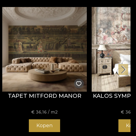
TAPET MITFORD MANOR
KALOS SYMP
€
36,16
/ m2
€
36,1
Kopen
Kop