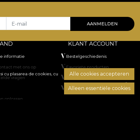
E-mail
AANMELDEN
TAND
KLANT ACCOUNT
he informatie
Bestelgeschiedenis
ntact met ons op
Favoriete producten
Alle cookies accepteren
si cu plasarea de cookies, cu
telde vragen
Betaalmethoden
Alleen essentiële cookies
Transport en retourzendingen
en oplossen