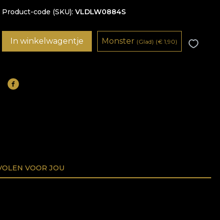
Product-code (SKU)
VLDLW0884S
In winkelwagentje
Monster
(Glad)
(
€
1,90)
OLEN VOOR JOU