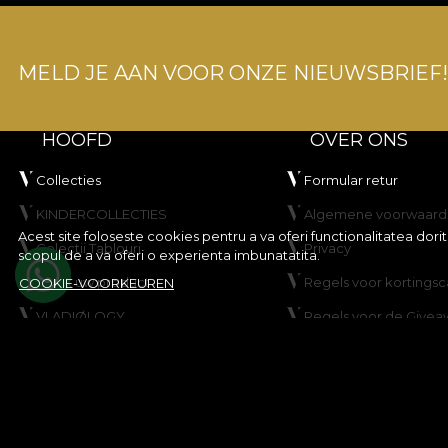
MELD JE AAN VOOR ONZE NIEUWSBRIEF!
HOOFD
OVER ONS
Collecties
Formular retur
KINDERCOLLECTIES
Algemene voorwaard
Acest site foloseste cookies pentru a va oferi functionalitatea dor
Colectii Tablouri
Privacy
scopul de a va oferi o experienta imbunatatita.
Maak uw product
Regels voor korting
COOKIE-VOORKEUREN
VLADIØLOGY
Regels voor de Givea
Neem contact op met
Cookiebeleid
Kaart
© House of VLAdiLA 2026