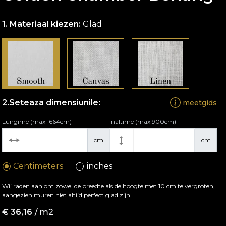
Materiaal kiezen:
Glad
Seteaza dimensiunile:
meetgids
Lungime (max 1664cm)
Inaltime (max 900cm)
cm
cm
Centimeters
inches
Wij raden aan om zowel de breedte als de hoogte met 10 cm te vergroten,
aangezien muren niet altijd perfect glad zijn.
€
36,16
/ m2