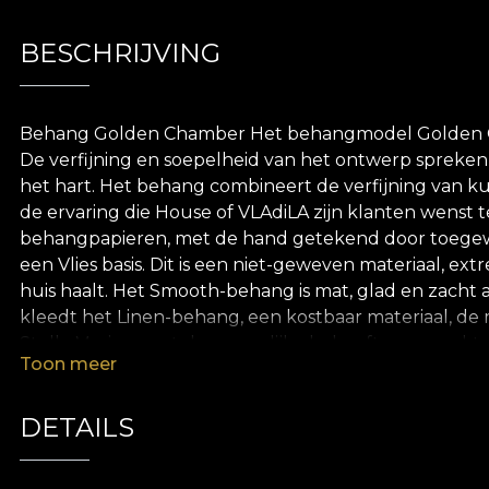
BESCHRIJVING
Behang Golden Chamber Het behangmodel Golden Chambe
De verfijning en soepelheid van het ontwerp spreken
het hart. Het behang combineert de verfijning van k
de ervaring die House of VLAdiLA zijn klanten wenst t
behangpapieren, met de hand getekend door toegew
een Vlies basis. Dit is een niet-geweven materiaal, e
huis haalt. Het Smooth-behang is mat, glad en zacht a
kleedt het Linen-behang, een kostbaar materiaal, de m
Stella Maris omvat de menselijke behoefte aan spekt
Toon meer
ons uit het alledaagse haalt en ons de indrukwekkende
vooral op het gebied van kunst en visuals. De kunst
de behangcomposities verwerkt, geïnspireerd door "Th
DETAILS
n.Chr. We benaderen het thema van de vlucht als een 
en gedetailleerde zwaluwen, veren en pluimen. Deze