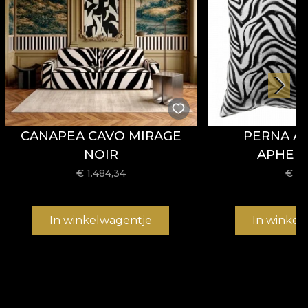
CANAPEA CAVO MIRAGE
PERNA A
NOIR
APHEL
€
1.484,34
€
49
In winkelwagentje
In winkel