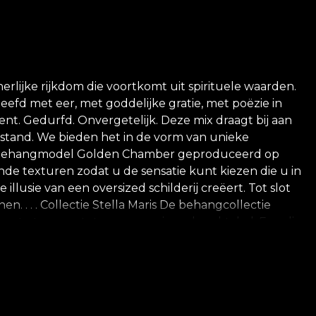
ijke rijkdom die voortkomt uit spirituele waarden.
efd met eer, met goddelijke gratie, met poëzie in
t. Gedurfd. Onvergetelijk. Deze mix draagt bij aan
oestand. We bieden het in de vorm van unieke
et behangmodel Golden Chamber geproduceerd op
ende texturen zodat u de sensatie kunt kiezen die u in
lusie van een oversized schilderij creëert. Tot slot
. . . . Collectie Stella Maris De behangcollectie
 te toveren tot een waar visueel spektakel. Een die
. De behoefte aan spektakel bestaat in alle gebieden,
beelden gecreëerd. We hebben de initialen N en A in
trogotische manuscripten in de periode 400 - 600
in de modellen van deze collectie door geschilderde
beelde geluid van geschilderde kerkklokken, een