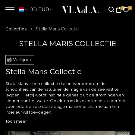
(€) EUR
Collecties
Stella Maris Collectie
STELLA MARIS COLLECTIE
Verfijnen
Stella Maris Collectie
Stella Maris is een collectie die ontworpen is om de
schoonheid van de natuur en de magie van de zee vast te
leggen. Hierbij wordt inspiratie gehaald uit de stromingen en
kleuren van het water. Objekten in deze collectie zijn perfect
voor iedereen die een vleugje maritieme charme aan hun
interieur wil toevoegen.
Toon meer
Stella Maris collectie beeldt een wereld van prints uit die is
vormgegeven als een verhaal van koningen en koninginnen,
een plaats waar kunst samensmelt met traditie, waar symbolen