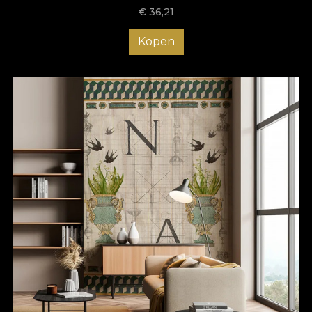
€
36,21
Stella Maris belichaamt de behoefte van mensen aan
spektakel. We hebben ons voorgenomen om elk model te
Kopen
creëren als een visueel extravaganza, een sprankelend
manifest dat de monotonie van het dagelijks leven kan
doorbreken. De overlappende texturen samen met het
ingewikkelde weven van elementen creëren beweging en
diepte, waardoor je wordt geïntroduceerd aan het grootste
spektakel tot nu toe, een dat in beweging wordt gebracht
telkens wanneer iemand stopt om het te bewonderen.
Terwijl we deze collectie voorstelden, kwamen beelden van
een kosmisch en mystiek banket in gedachten, een plek waar
de mens broederschap viert met God, een feest waar
iedereen die naar deze behangcollectie kijkt aan kan
deelnemen. Dus leun achterover, open je hart en dompel
jezelf onder in het onverwachte, het glamoureuze, het
raadselachtige Stella Maris universum.
Onze liefde en respect voor de natuur blijkt uit het gebruik van
natuurlijke, ecologische en biologisch afbreekbare materialen.
Daarom maken we behang dat een Vlies basis heeft: een niet-
geweven materiaal dat extreme duurzaamheid biedt en de
producten gemakkelijk te installeren maakt.