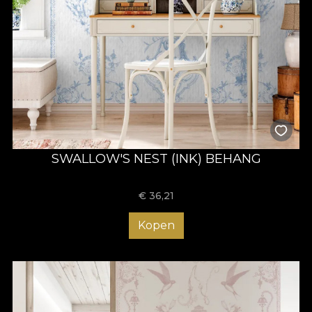
SWALLOW'S NEST (INK) BEHANG
€
36,21
Kopen