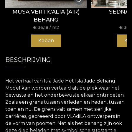
MUSA VERTICALIA (AIR)
SEDNA
BEHANG
€
36,18
/ m2
€
36,
Kopen
Ko
BESCHRIJVING
Het verhaal van Isla Jade Het Isla Jade Behang
Model kan worden vertaald als de plek waar het
bewuste en het onderbewuste elkaar ontmoeten.
Zoals een grens tussen verleden en heden, tussen
toen en nu. De grens valt samen met sierlijke
barrières, gecreëerd door VLAdiLA ontwerpers in
de vorm van poorten. Net als het behang zijn ook
deze diep beladen met symbolische substantie.