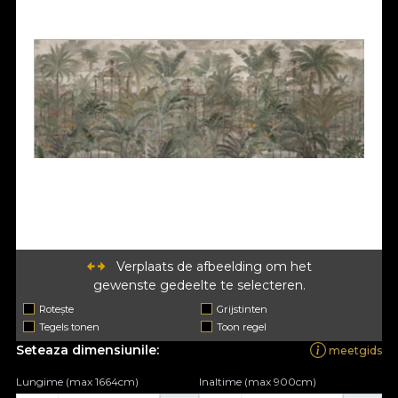
Verplaats de afbeelding om het
gewenste gedeelte te selecteren.
Rotește
Grijstinten
Tegels tonen
Toon regel
Seteaza dimensiunile:
meetgids
Lungime (max 1664cm)
Inaltime (max 900cm)