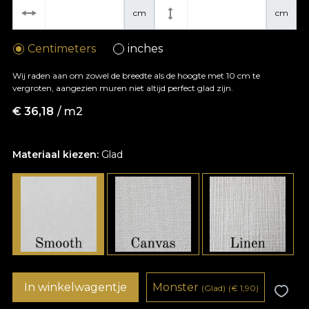
cm
cm
Centimeters
inches
Wij raden aan om zowel de breedte als de hoogte met 10 cm te
vergroten, aangezien muren niet altijd perfect glad zijn.
€
36,18
/ m2
Materiaal kiezen:
Glad
In winkelwagentje
Monster
(Glad)
(
€
1,90)