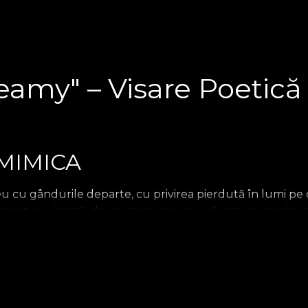
my" – Visare Poetică ș
i MIMICA
eu cu gândurile departe, cu privirea pierdută în lumi pe
m exact ce visează, dar suntem convinși că este ceva minun
Dreamy face parte dintr-o colecție de obiecte de ilumina
devine o prezență accesibilă la nivelul tău, perfect pe
ibertate creativă.
Lumina Caldă