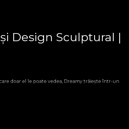
i Design Sculptural |
 care doar el le poate vedea, Dreamy trăiește într-un
at.
t care explorează relația dintre lumină, emoție și
ntru a veghea un fotoliu relaxant. Un companion tăcut