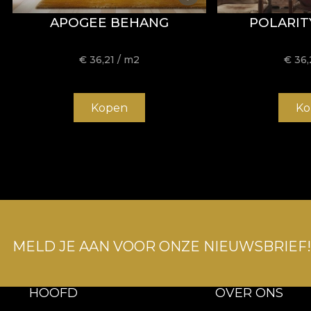
APOGEE BEHANG
POLARIT
€
36,21
/ m2
€
36,
Kopen
Ko
MELD JE AAN VOOR ONZE NIEUWSBRIEF!
HOOFD
OVER ONS