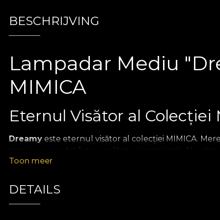
BESCHRIJVING
Lampadar Mediu "Drea
MIMICA
Eternul Visător al Colecție
Dreamy
este eternul visător al colecției MIMICA. Mer
spațiu suspendat între realitate și imaginație. Nu ști
Toon meer
Creat de Anca Fetcu Studio în colaborare cu VLAdiLA, 
prezență. Sub forma unui
lampadar mediu
, Dreamy 
DETAILS
care aduce în interior o stare de calm, contemplare și l
O Formă Rară de Pace și 