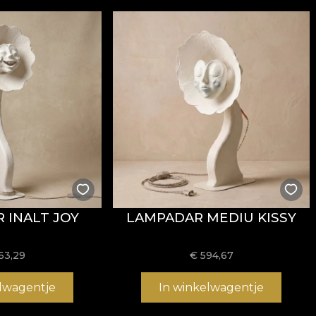
 INALT JOY
LAMPADAR MEDIU KISSY
63,29
€
594,67
elwagentje
In winkelwagentje