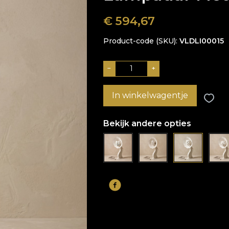
€
594,67
Product-code (SKU)
VLDLI00015
−
+
In winkelwagentje
Bekijk andere opties