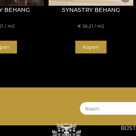
Y BEHANG
SYNASTRY BEHANG
21
/ m2
€
36,21
/ m2
pen
Kopen
Naam
BIJS