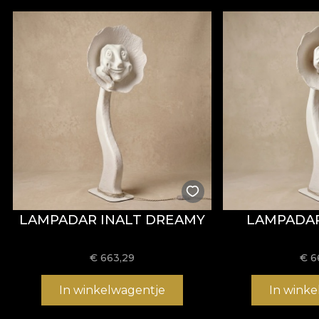
LAMPADAR INALT DREAMY
LAMPADAR
€
663,29
€
6
In winkelwagentje
In wink