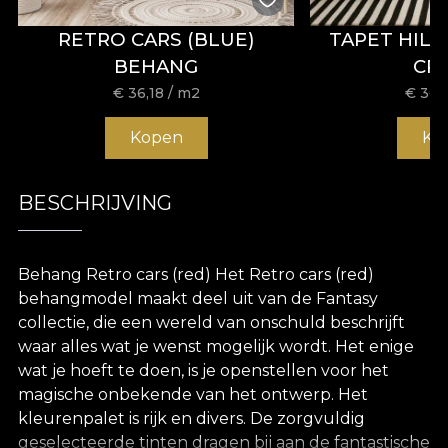
RETRO CARS (BLUE)
TAPET HIL
BEHANG
CR
€
36,18
/ m2
€
36,
Kopen
Ko
BESCHRIJVING
Behang Retro cars (red) Het Retro cars (red)
behangmodel maakt deel uit van de Fantasy
collectie, die een wereld van onschuld beschrijft
waar alles wat je wenst mogelijk wordt. Het enige
wat je hoeft te doen, is je openstellen voor het
magische onbekende van het ontwerp. Het
kleurenpalet is rijk en divers. De zorgvuldig
geselecteerde tinten dragen bij aan de fantastische