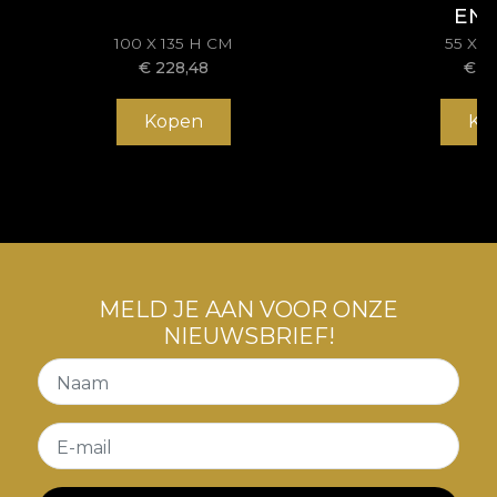
EN
100 X 135 H CM
55 X 
€
228,48
€
1
Kopen
Ko
MELD JE AAN VOOR ONZE
NIEUWSBRIEF!
Naam
E-mail