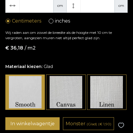
cm
cm
Centimeters
inches
Wij raden aan om zowel de breedte als de hoogte met 10 cm te
vergroten, aangezien muren niet altijd perfect glad zijn.
€
36,18
/ m2
Materiaal kiezen:
Glad
In winkelwagentje
Monster
(Glad)
(
€
1,90)