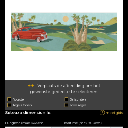
Verplaats de afbeelding om het
gewenste gedeelte te selecteren.
Rotește
Grijstinten
Tegels tonen
Toon regel
Seteaza dimensiunile:
meetgids
Lungime (max 1664cm)
Inaltime (max 900cm)