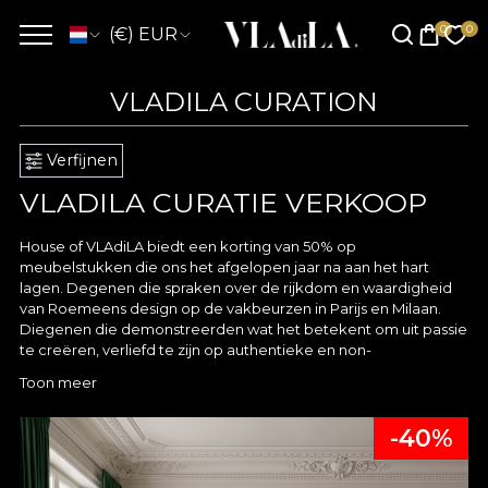
(€) EUR
VLADILA CURATION
Verfijnen
VLADILA CURATIE VERKOOP
House of VLAdiLA biedt een korting van 50% op
meubelstukken die ons het afgelopen jaar na aan het hart
lagen. Degenen die spraken over de rijkdom en waardigheid
van Roemeens design op de vakbeurzen in Parijs en Milaan.
Diegenen die demonstreerden wat het betekent om uit passie
te creëren, verliefd te zijn op authentieke en non-
conformistische schoonheid. Degenen die bij ons waren tijdens
Toon meer
onze vieringen, de sterren van recente interviews, het
voorwerp van bewondering van al onze bezoekers.
-40%
Degenen die ons verhaal hebben bevolkt met hun charme en
elegantie en die wij hebben gekozen om het aan jou door te