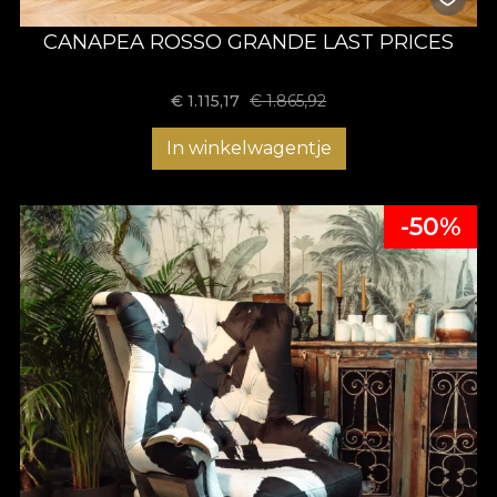
CANAPEA ROSSO GRANDE LAST PRICES
€
1.115,17
€
1.865,92
In winkelwagentje
-50%