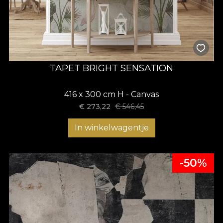
TAPET BRIGHT SENSATION
416 x 300 cm H - Canvas
€
273,22
€
546,45
In winkelwagentje
-50%