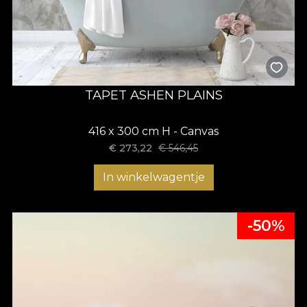
TAPET ASHEN PLAINS
416 x 300 cm H - Canvas
€
273,22
€
546,45
In winkelwagentje
-50%