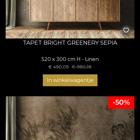
TAPET BRIGHT GREENERY SEPIA
520 x 300 cm H - Linen
€
490,09
€
980,18
In winkelwagentje
-50%