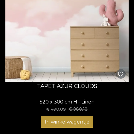
TAPET AZUR CLOUDS
520 x 300 cm H - Linen
€
490,09
€
980,18
In winkelwagentje