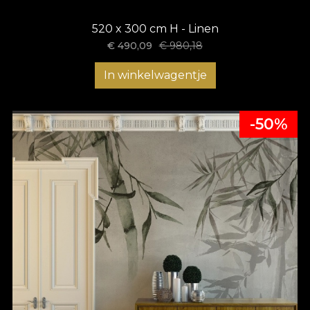
520 x 300 cm H - Linen
€
490,09
€
980,18
In winkelwagentje
-50%