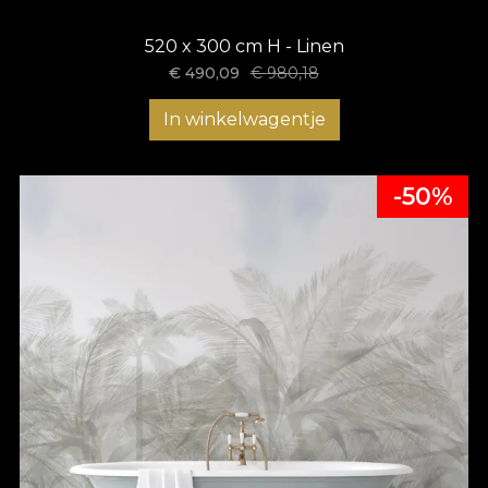
520 x 300 cm H - Linen
€
490,09
€
980,18
In winkelwagentje
-50%