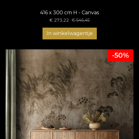
416 x 300 cm H - Canvas
€
273,22
€
546,45
In winkelwagentje
-50%