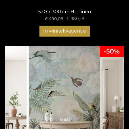
520 x 300 cm H - Linen
€
490,09
€
980,18
In winkelwagentje
-50%