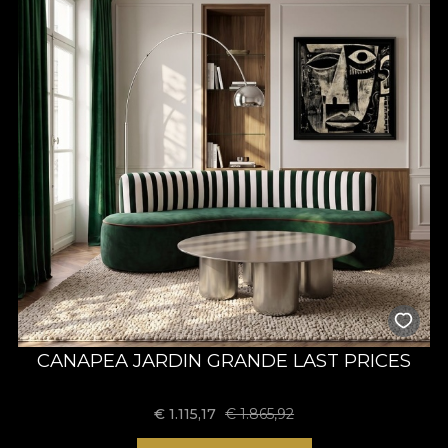
geven. Want niets spreekt beter over kunst dan stukken
doordrenkt met herinneringen, met ervaringen, met mooi
geleefd leven en met vreugde.
CANAPEA JARDIN GRANDE LAST PRICES
€
1.115,17
€
1.865,92