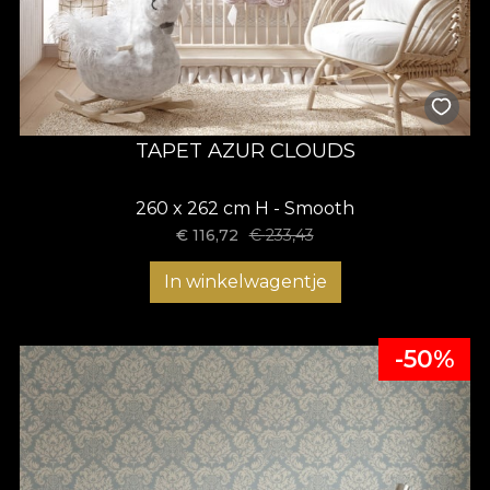
TAPET AZUR CLOUDS
260 x 262 cm H - Smooth
€
116,72
€
233,43
In winkelwagentje
-50%