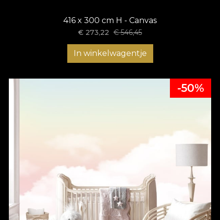
416 x 300 cm H - Canvas
€
273,22
€
546,45
In winkelwagentje
-50%