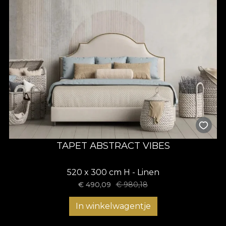
TAPET ABSTRACT VIBES
520 x 300 cm H - Linen
€
490,09
€
980,18
In winkelwagentje