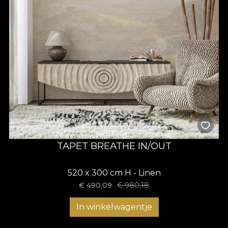
TAPET BREATHE IN/OUT
520 x 300 cm H - Linen
€
490,09
€
980,18
In winkelwagentje