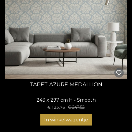
TAPET AZURE MEDALLION
243 x 297 cm H - Smooth
€
123,76
€
247,52
In winkelwagentje