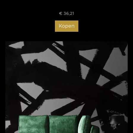
disponibil. În plus, poți comanda un tapet personalizat care să
se potrivească perfect cu dimensiunile și forma bucătăriei tale,
€
36,21
astfel că ai libertatea de a crea un decor pe gustul tău. Un tapet
poate face diferența și pentru tine, așa că bucură-te de un
spațiu cu totul special și surprinde-ți invitații. Îți oferim consiliere
Kopen
la fiecare pas, așa că descoperă chiar acum colecțiile VLAdiLA
și plasează o comandă!