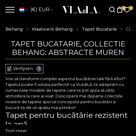
(€) EUR
Behang
Maatwerk Behang
Tapet Bucatarie
Coll
TAPET BUCATARIE, COLLECTIE
BEHANG: ABSTRACTE MUREN
Verfijnen
1
Vrei să transformi complet aspectul bucătăriei tale fără efort?
Tapetul poate fi soluția perfectă! La VLAdiLA, te așteptăm cu
numeroase modele de tapete care te pot ajuta să obții
atmosfera la care ai visat. Descoperă mai departe colecțiile
noastre de tapete special concepute pentru bucătării și
bucură-te de un spațiu mai primitor!
Tapet pentru bucătărie rezistent
la apă
Toon meer