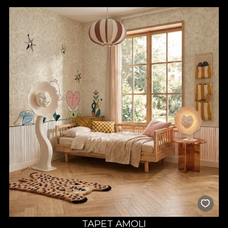
Tapetele pentru grădinițe propuse de VLAdiLA sunt gândite
pentru a sprijini procesul educativ încă de la primii pași. De la
peisaje fantastice și personaje prietenoase până la forme, litere
și animale, design-urile noastre stimulează curiozitatea și
imaginația. Sunt perfecte pentru săli de joacă, dormitoare, săli
de clasă sau zone de relaxare – fiecare colț poate deveni o
sursă de inspirație pentru activități educative sau creative.
Modelele sunt versatile și pot fi adaptate atât pentru
grădinițele de stat, cât și pentru cele private, păstrând un
echilibru între estetică și funcționalitate.
Materiale sigure și montaj facil
La VLAdiLA, siguranța copiilor este prioritară. Tapetele noastre
pentru grădiniță sunt realizate din materiale ecologice,
certificate, fără substanțe toxice, ideale pentru spații frecvent
utilizate de copii. Sunt lavabile, durabile și ușor de întreținut –
perfecte pentru un mediu activ și dinamic. Aplicarea este
rapidă, fără dificultăți, astfel încât procesul de amenajare să fie
cât mai eficient. Poți schimba aspectul unei grădinițe întregi
fără efort, iar rezultatul va fi un spațiu care inspiră încredere,
bucurie și siguranță.
TAPET AMOLI