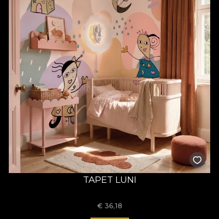
TAPET LUNI
€
36,18