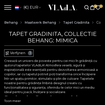
(€) EUR
Behang
Maatwerk Behang
Tapet Gradinita
Coll
TAPET GRADINITA, COLLECTIE
BEHANG: MIMICA
Verfijnen
1
Creează un univers de poveste pentru cei mici în grădiniță cu
ajutorul tapetelor VLAdiLA! Atmosfera veselă, sigură și
inspirațională este esențială pentru dezvoltarea armonioasă a
copiilor, iar cu tapetul potrivit poți transforma orice încăpere
într-un spațiu primitor, stimulativ și plin de culoare. Tapetele
noastre pentru grădinițe îmbină designul creativ cu
funcționalitatea și siguranța, oferindu-le celor mici un mediu
ideal pentru joacă, învățare și socializare.
Design jucăuș și tematici
Toon meer
educative