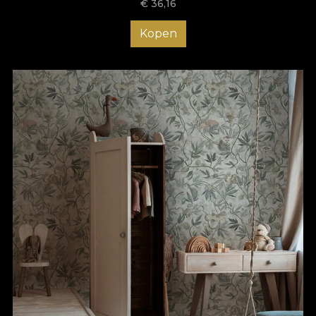
€
36,16
Kopen