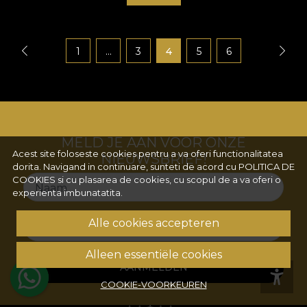
1
...
3
4
5
6
MELD JE AAN VOOR ONZE
Acest site foloseste cookies pentru a va oferi functionalitatea
NIEUWSBRIEF!
dorita. Navigand in continuare, sunteti de acord cu
POLITICA DE
COOKIES
si cu plasarea de cookies, cu scopul de a va oferi o
Naam
experienta imbunatatita.
Alle cookies accepteren
E-mail
Alleen essentiële cookies
AANMELDEN
COOKIE-VOORKEUREN